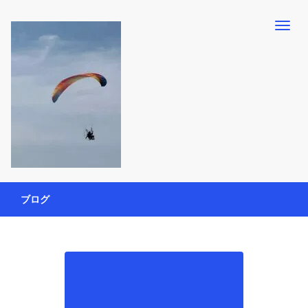
【懸賞・モニター14年目】3人育児中のアラフォー母が懸賞やモニタ
働く母の40代を楽しむ方法
ー活動を通して、豊かな生活を楽しんでいます。懸賞やモニター生
ブログ
活だけでなく、大好きな【旅行・温泉・食育・美容健康アイテム探
索】も全力で楽しみます。