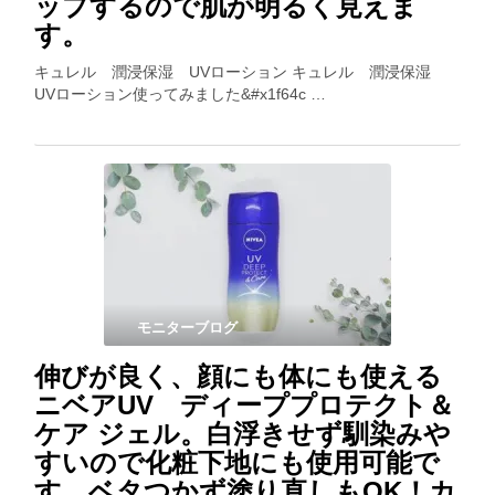
ップするので肌が明るく見えま
す。
キュレル 潤浸保湿 UVローション キュレル 潤浸保湿
UVローション使ってみました&#x1f64c …
モニターブログ
伸びが良く、顔にも体にも使える
ニベアUV ディーププロテクト＆
ケア ジェル。白浮きせず馴染みや
すいので化粧下地にも使用可能で
す。ベタつかず塗り直しもOK！カ