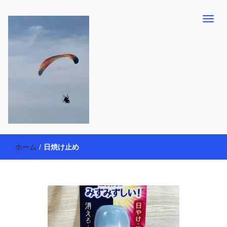
【懸賞・モニター14年目】3人育児中のアラフォー母が懸賞やモニタ
働く母の40代を楽しむ方法
ー活動を通して、豊かな生活を楽しんでいます。懸賞やモニター生
ホーム
/
日焼け止め
活だけでなく、大好きな【旅行・温泉・食育・美容健康アイテム探
索】も全力で楽しみます。