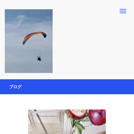
【懸賞・モニター14年目】3人育児中のアラフォー母が懸賞やモニタ
働く母の40代を楽しむ方法
ー活動を通して、豊かな生活を楽しんでいます。懸賞やモニター生
ブログ
活だけでなく、大好きな【旅行・温泉・食育・美容健康アイテム探
索】も全力で楽しみます。