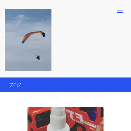
【懸賞・モニター14年目】3人育児中のアラフォー母が懸賞やモニタ
働く母の40代を楽しむ方法
ー活動を通して、豊かな生活を楽しんでいます。懸賞やモニター生
ブログ
活だけでなく、大好きな【旅行・温泉・食育・美容健康アイテム探
索】も全力で楽しみます。