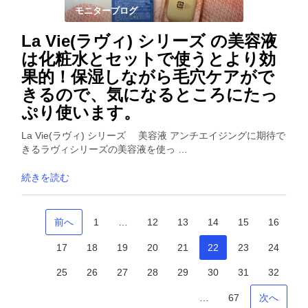
モニターブログ
La Vie(ラヴィ) シリーズ の美容液
は化粧水とセットで使うとより効
果的！保湿しながら毛穴ケアがで
きるので、気になるところにたっ
ぷり使います。
La Vie(ラヴィ) シリーズ 美容液 アンチエイジングに期待で
きるラヴィシリーズの美容液を使っ …
続きを読む
前へ
1
…
12
13
14
15
16
17
18
19
20
21
22
23
24
25
26
27
28
29
30
31
32
…
67
次へ