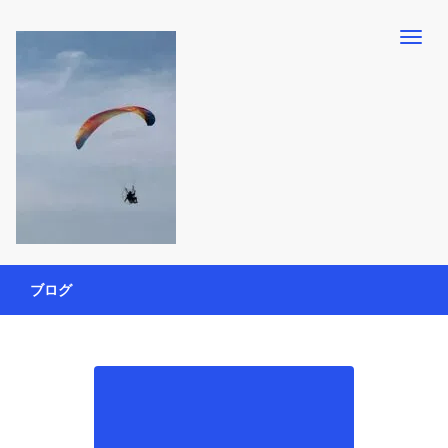
【懸賞・モニター14年目】3人育児中のアラフォー母が懸賞やモニタ
働く母の40代を楽しむ方法
ー活動を通して、豊かな生活を楽しんでいます。懸賞やモニター生
ブログ
活だけでなく、大好きな【旅行・温泉・食育・美容健康アイテム探
索】も全力で楽しみます。