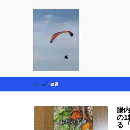
働く母の40代
【懸賞・モニター14年目】3人育児中のアラフォー
育・美容健康アイテム探索】も全力で楽しみます。
ホーム
/
健康
腸
の
る