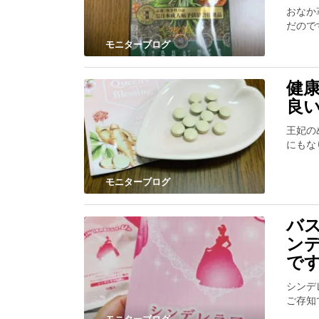
おなか
だので
モニターブログ
健
良
王妃の
にもな
モニターブログ
バ
ン
で
シンデ
ご存知