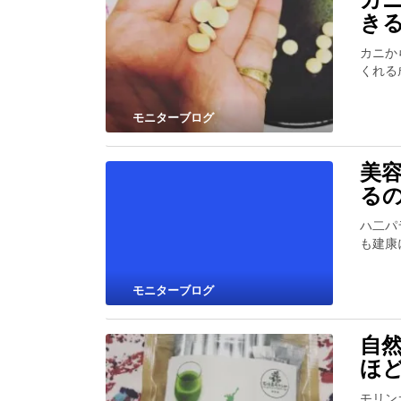
き
カニか
くれる
モニターブログ
美
る
ハ二パ
も建康
モニターブログ
自
ほ
モリン