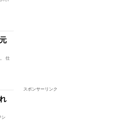
元
。 仕
スポンサーリンク
れ
ワシ