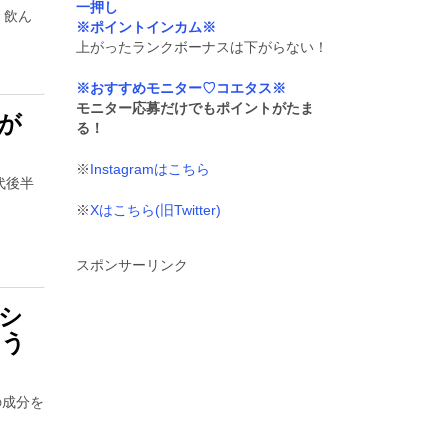
一押し
、飲ん
※ポイントインカム※
上がったランクボーナスは下がらない！
※おすすめモニター♡コエタス※
モニター応募だけでもポイントがたま
が
る！
※
Instagramはこちら
代後半
※
Xはこちら(旧Twitter)
スポンサーリンク
シ
そう
の成分を