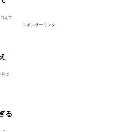
を与えて
スポンサーリンク
え
美容に
ぎる
した。