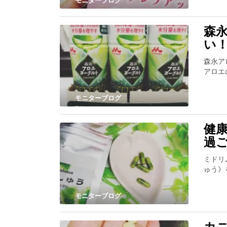
モニターブログ
森
い
森永ア
アロエ
モニターブログ
健
過
ミドリ
ゅう》
モニターブログ
カ