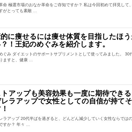
革命 極選市場のおなか革命をご存知ですか？ 私は今回初めて拝見して
すがとっても素敵 …
康的に痩せるには痩せ体質を目指したほう
い？！王妃のめぐみを紹介します。
めぐみ ダイエットのサポートサプリメントとして使ってみました。 30
りますと、健康 …
ストアップも美容効果も一度に期待できる
デレラアップで女性としての自信が持て
す！
レラアップ 20代半ばを過ぎると、どんどん減少していく女性ならでは
ですか？ 年々 …