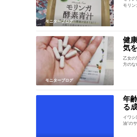
モリン
モニターブログ
健
気
乙女の
方のな
モニターブログ
年
る
イワシ
油”の