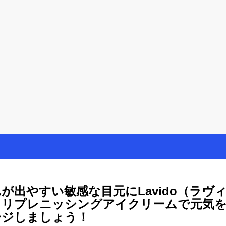
を楽しむ方法
母が懸賞やモニター活動を通して、豊かな生活を楽しんでいます。懸賞
が出やすい敏感な目元にLavido（ラヴ
）リプレニッシングアイクリームで元気
ージしましょう！