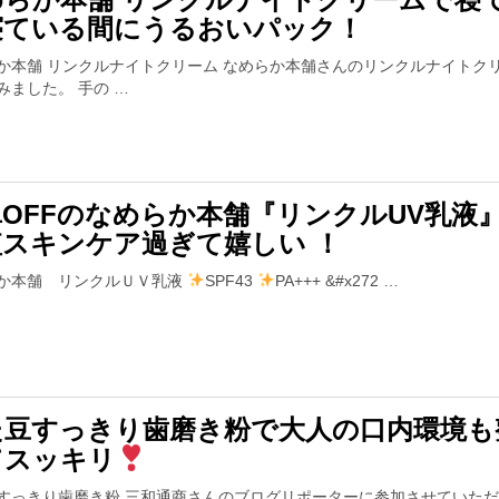
寝ている間にうるおいパック！
か本舗 リンクルナイトクリーム なめらか本舗さんのリンクルナイトク
みました。 手の …
OFFのなめらか本舗『リンクルUV乳液
短スキンケア過ぎて嬉しい ！
か本舗 リンクルＵＶ乳液
SPF43
PA+++ &#x272 …
た豆すっきり歯磨き粉で大人の口内環境も
てスッキリ
すっきり歯磨き粉 三和通商さんのブログリポーターに参加させていた