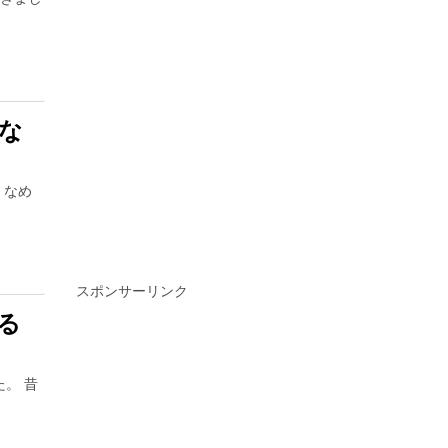
な
 なめ
スポンサーリンク
ある
た。 昔