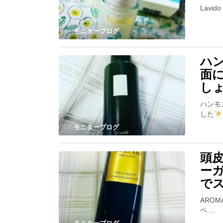
Lav
モニターブログ
ハ
面
し
ハンモ
した
モニターブログ
頭皮
ー
で
AROM
ペ …