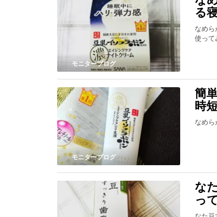
る
なめら
使って
モニターブログ
簡単
時
なめら
モニターブログ
な
っ
なた豆