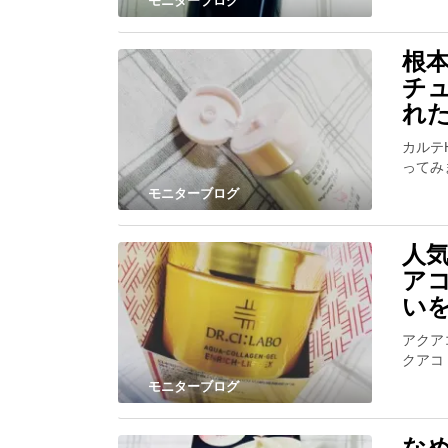
モニターブログ
根
チ
れ
カルテ
ってみ
モニターブログ
人
ア
い
アクア
クアコ
モニターブログ
な