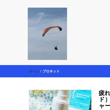
働く母の40代
【懸賞・モニター14年目】3人育児中のアラフォー
育・美容健康アイテム探索】も全力で楽しみます。
ホーム
/
ブロネット
疲れ
ド
ャ