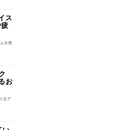
イス
で疲
ームを使
ク
るお
れるア
てい