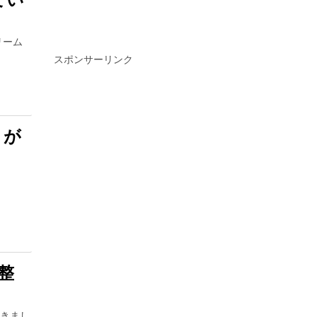
リーム
スポンサーリンク
』が
整
だきまし