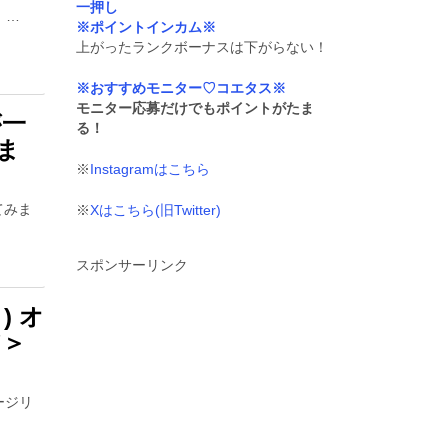
一押し
 …
※ポイントインカム※
上がったランクボーナスは下がらない！
※おすすめモニター♡コエタス※
モニター応募だけでもポイントがたま
が一
る！
ま
※
Instagramはこちら
てみま
※
Xはこちら(旧Twitter)
スポンサーリンク
) オ
ア＞
メージリ