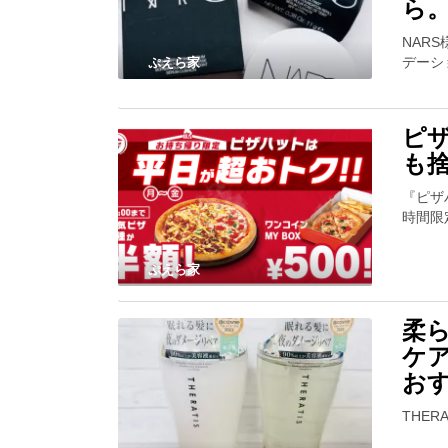
ら
NAR
デーシ
ぷえら家
ピ
も
『ピザ
時間限
ぷえら家
柔
ケ
お
THERA