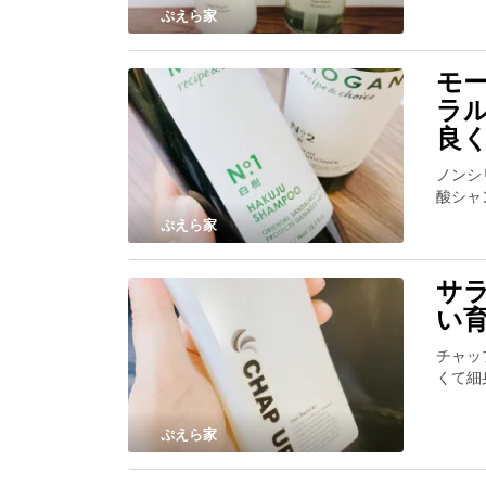
ぷえら家
モ
ラ
良
ノンシ
酸シャ
ぷえら家
サ
い
チャッ
くて細
ぷえら家