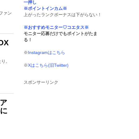
一押し
※ポイントインカム※
ファン
上がったランクボーナスは下がらない！
※おすすめモニター♡コエタス※
モニター応募だけでもポイントがたま
る！
OX
※
Instagramはこちら
たり。
※
Xはこちら(旧Twitter)
スポンサーリンク
ア
方に