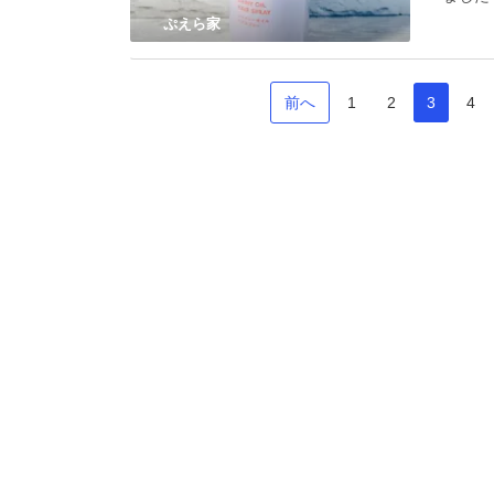
ぷえら家
前へ
1
2
3
4