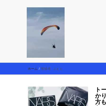
働く母の40代
【懸賞・モニター14年目】3人育児中のアラフォー
育・美容健康アイテム探索】も全力で楽しみます。
ホーム
/
投稿者:
ぷえら
ト
か
方