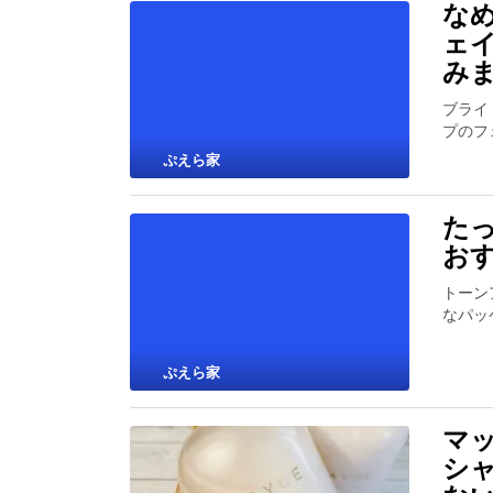
な
ェ
み
ブライ
プのフ
ぷえら家
た
お
トーン
なパッ
ぷえら家
マ
シ