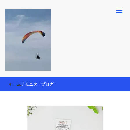
【懸賞・モニター14年目】3人育児中のアラフォー母が懸賞やモニタ
働く母の40代を楽しむ方法
ー活動を通して、豊かな生活を楽しんでいます。懸賞やモニター生
ホーム
/
モニターブログ
活だけでなく、大好きな【旅行・温泉・食育・美容健康アイテム探
索】も全力で楽しみます。