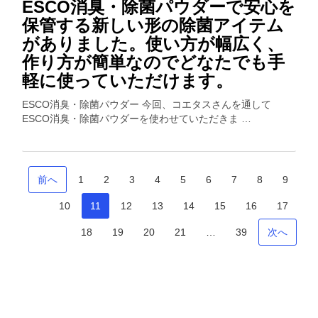
ESCO消臭・除菌パウダーで安心を
保管する新しい形の除菌アイテム
がありました。使い方が幅広く、
作り方が簡単なのでどなたでも手
軽に使っていただけます。
ESCO消臭・除菌パウダー 今回、コエタスさんを通して
ESCO消臭・除菌パウダーを使わせていただきま …
前へ
1
2
3
4
5
6
7
8
9
10
11
12
13
14
15
16
17
18
19
20
21
…
39
次へ