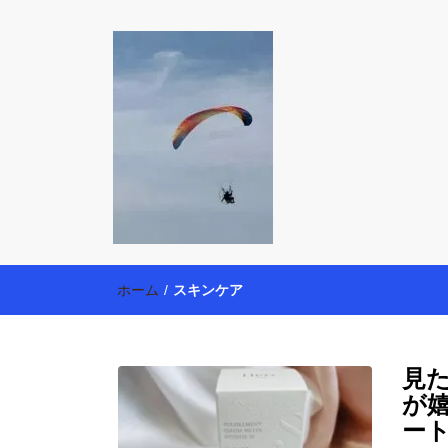
働く母の40代
【懸賞・モニター14年目】3人育児中のアラフォー
育・美容健康アイテム探索】も全力で楽しみます。
ホーム
/
スキンケア
見
が
ー