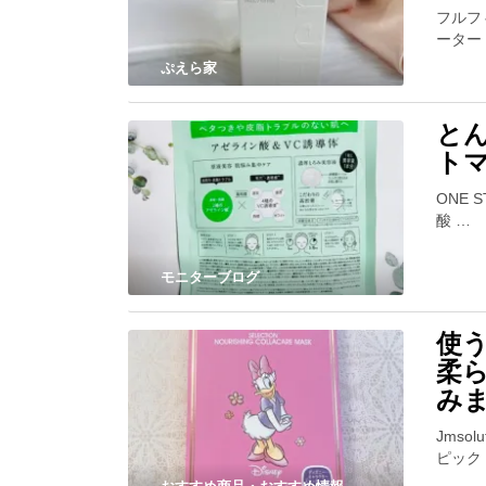
フルフ
ーター
ぷえら家
と
ト
ONE 
酸 …
モニターブログ
使
柔
み
Jmso
ピック