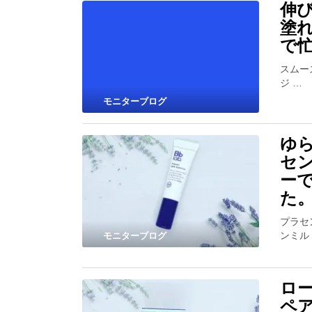
伸
塗
で
スムー
ジ …
モニターブログ
ゆ
セ
ー
た
プラセ
ンミル
モニターブログ
ロ
ペ