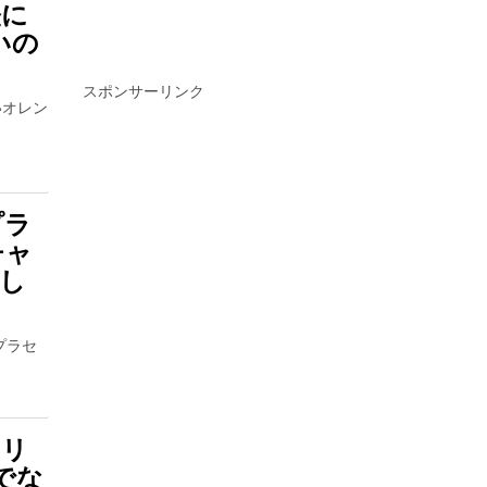
軽に
いの
スポンサーリンク
いオレン
プラ
チャ
し
プラセ
ムリ
でな