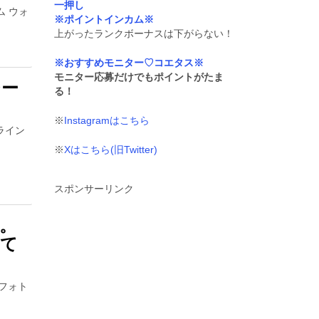
一押し
ム ウォ
※ポイントインカム※
上がったランクボーナスは下がらない！
※おすすめモニター♡コエタス※
モニター応募だけでもポイントがたま
シー
る！
※
Instagramはこちら
ゼライン
※
Xはこちら(旧Twitter)
スポンサーリンク
。
れて
（フォト