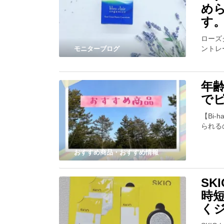
め
す
ローズ
ントレ
モニターブログ
年
で
【Bi
られる
おすすめ商品・おすすめ情報
S
時
く