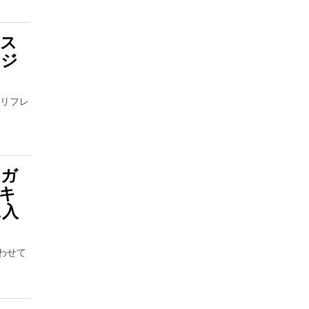
ース
ージ
 リフレ
ーガ
キ
に入
わせて