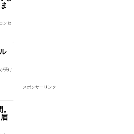
えま
コンセ
ル
断が受け
スポンサーリンク
間。
り届