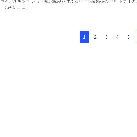
Oトライアルキット シミ・毛穴悩みを叶えるロート製薬様のSKIOトライ
ってみまし …
1
2
3
4
5