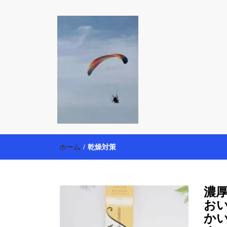
働く母の40代
【懸賞・モニター14年目】3人育児中のアラフォー
育・美容健康アイテム探索】も全力で楽しみます。
ホーム
/
乾燥対策
濃
お
か