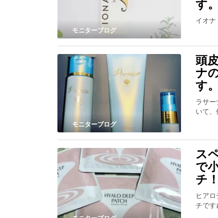
す
イオナ
モニターブログ
頭
ナ
す
ラサー
いて、
モニターブログ
ス
で
チ
ヒアロ
チです