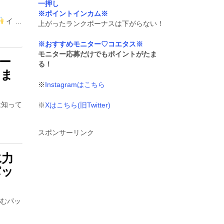
一押し
※ポイントインカム※
イ …
上がったランクボーナスは下がらない！
※おすすめモニター♡コエタス※
モニター応募だけでもポイントがたま
ー
る！
せま
※
Instagramはこちら
は知って
※
Xはこちら(旧Twitter)
スポンサーリンク
水力
パッ
込むパッ