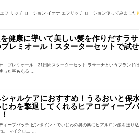
。
 エフ リッチ ローション イオナ エフリッチ ローション使ってみました
皮を健康に導いて美しい髪を作りだすラサ
のプレミオール！スターターセットで試
。
ナ プレミオール 21日間スターターセット ラサーナというブランド
使った事もある …
ペシャルケアにおすすめ！うるおいと保
小じわを撃退してくれるヒアロディープ
！！
ディープパッチ ピンポイントで小じわの奥の奥にヒアルロン酸を送り
ね。 マイクロニ …