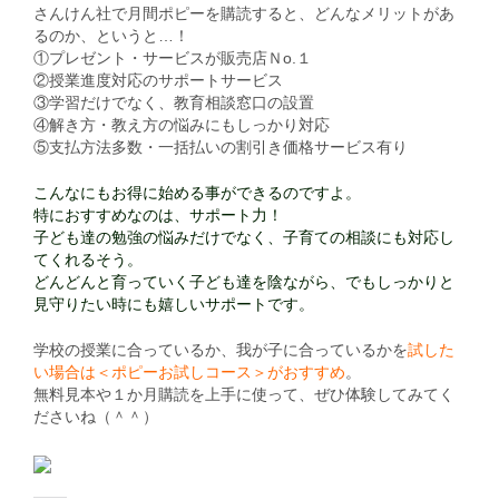
さんけん社で月間ポピーを購読すると、どんなメリットがあ
るのか、というと…！
①プレゼント・サービスが販売店Ｎo.１
②授業進度対応のサポートサービス
③学習だけでなく、教育相談窓口の設置
④解き方・教え方の悩みにもしっかり対応
⑤支払方法多数・一括払いの割引き価格サービス有り
こんなにもお得に始める事ができるのですよ。
特におすすめなのは、サポート力！
子ども達の勉強の悩みだけでなく、子育ての相談にも対応し
てくれるそう。
どんどんと育っていく子ども達を陰ながら、でもしっかりと
見守りたい時にも嬉しいサポートです。
学校の授業に合っているか、我が子に合っているかを
試した
い場合は＜ポピーお試しコース＞がおすすめ
。
無料見本や１か月購読を上手に使って、ぜひ体験してみてく
ださいね（＾＾）