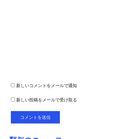
ア
ド
レ
ス
サ
イ
ト
を
保
存
す
る
新しいコメントをメールで通知
新しい投稿をメールで受け取る