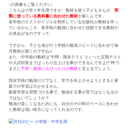
↓の画像をご覧ください。
こちらは小学１年生用ですが、教材を使う子どもさんが、
実
際に使っている教科書に合わせた教材
が届くんです。
各学校のテストやドリルを制作している出版社が教材を作っ
ているからこそ、各学校の勉強に合わせた信頼できる教材が
出来あがるのですって。
ですから、子ども達が行う学校の勉強スピードに合わせて毎
月教材が届くのですね♬
また、中学校の教材は”中間・期末テスト”といった定期テスト
や入試対策までばっちり仕上げる事ができるんですよ(*´艸`*)
まさに
予習・復習にもぴったりの教材
と言えるでしょう。
現在学校の勉強だけでなく、学力を向上させようとすると家
庭での学習は欠かせません。
家庭学習を習慣づける事で、勉強する事が苦ではなくなるの
ではないでしょうか？
勉強が楽しくなるためにも、自分のその時のペースに合わせ
た教材は強い味方になってくれるのです。