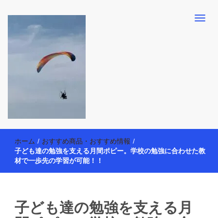
【懸賞・モニター14年目】3人育児中のアラフォー母が懸賞やモニタ
働く母の40代を楽しむ方法
ー活動を通して、豊かな生活を楽しんでいます。懸賞やモニター生
ホーム
/
おすすめ商品・おすすめ情報
/
活だけでなく、大好きな【旅行・温泉・食育・美容健康アイテム探
子ども達の勉強を支える月間ポピー。学校の勉強に合わせた教
索】も全力で楽しみます。
材で一歩先の学習が可能！！
子ども達の勉強を支える月