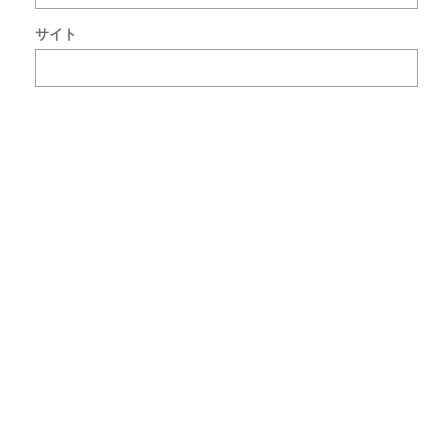
ト
サイト
で
使
用
す
る
た
め
ブ
ラ
ウ
ザ
ー
に
自
分
の
名
前
メ
ー
ル