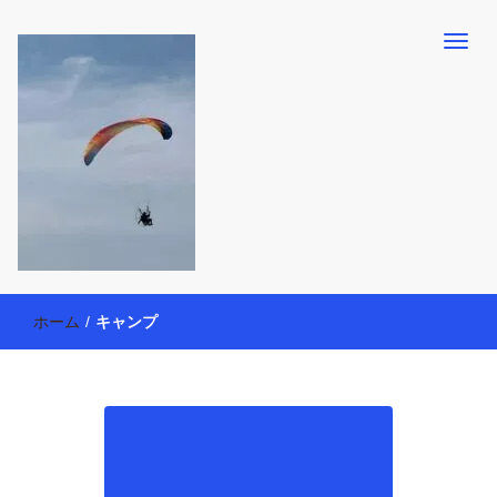
【懸賞・モニター14年目】3人育児中のアラフォー母が懸賞やモニタ
働く母の40代を楽しむ方法
ー活動を通して、豊かな生活を楽しんでいます。懸賞やモニター生
ホーム
/
キャンプ
活だけでなく、大好きな【旅行・温泉・食育・美容健康アイテム探
索】も全力で楽しみます。