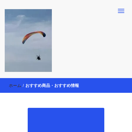
【懸賞・モニター14年目】3人育児中のアラフォー母が懸賞やモニタ
働く母の40代を楽しむ方法
ー活動を通して、豊かな生活を楽しんでいます。懸賞やモニター生
ホーム
/
おすすめ商品・おすすめ情報
活だけでなく、大好きな【旅行・温泉・食育・美容健康アイテム探
索】も全力で楽しみます。