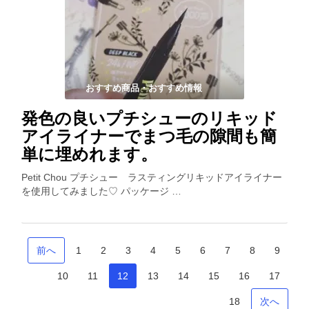
おすすめ商品・おすすめ情報
発色の良いプチシューのリキッド
アイライナーでまつ毛の隙間も簡
単に埋めれます。
Petit Chou プチシュー ラスティングリキッドアイライナー
を使用してみました♡ パッケージ …
前へ
1
2
3
4
5
6
7
8
9
10
11
12
13
14
15
16
17
18
次へ