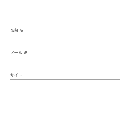
名前
※
次
回
の
メール
※
コ
メ
ン
ト
サイト
で
使
用
す
る
た
め
ブ
ラ
ウ