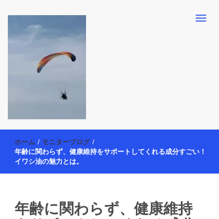
【懸賞・モニター14年目】3人育児中のアラフォー母が懸賞やモニタ
働く母の40代を楽しむ方法
ー活動を通して、豊かな生活を楽しんでいます。懸賞やモニター生
ホーム
/
モニターブログ
/
活だけでなく、大好きな【旅行・温泉・食育・美容健康アイテム探
年齢に関わらず、健康維持をサポートしてくれる成分すごい！
索】も全力で楽しみます。
イワシ油の魅力とは。
年齢に関わらず、健康維持