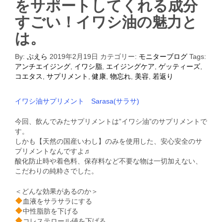
をサポートしてくれる成分
すごい！イワシ油の魅力と
は。
By:
ぷえら
2019年2月19日
カテゴリー:
モニターブログ
Tags:
アンチエイジング
,
イワシ脂
,
エイジングケア
,
ゲッティーズ
,
コエタス
,
サプリメント
,
健康
,
物忘れ
,
美容
,
若返り
イワシ油サプリメント Sarasa(サラサ)
今回、飲んでみたサプリメントは”イワシ油”のサプリメントで
す。
しかも【天然の国産いわし】のみを使用した、安心安全のサ
プリメントなんですよ♬
酸化防止時や着色料、保存料など不要な物は一切加えない、
こだわりの純粋さでした。
＜どんな効果があるのか＞
血液をサラサラにする
中性脂肪を下げる
コレステロール値を下げる