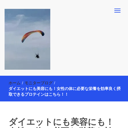
【懸賞・モニター14年目】3人育児中のアラフォー母が懸賞やモニタ
働く母の40代を楽しむ方法
ー活動を通して、豊かな生活を楽しんでいます。懸賞やモニター生
ホーム
/
モニターブログ
/
活だけでなく、大好きな【旅行・温泉・食育・美容健康アイテム探
ダイエットにも美容にも！女性の体に必要な栄養を効率良く摂
索】も全力で楽しみます。
取できるプロテインはこちら！！
ダイエットにも美容にも！