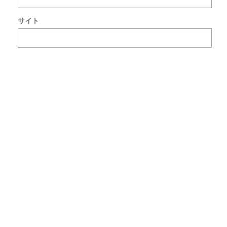
ン
ト
サイト
で
使
用
す
る
た
め
ブ
ラ
ウ
ザ
ー
に
自
分
の
名
前
メ
ー
ル