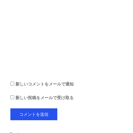
ア
ド
レ
ス
サ
イ
ト
を
保
存
す
る
新しいコメントをメールで通知
新しい投稿をメールで受け取る