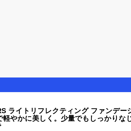
を楽しむ方法
母が懸賞やモニター活動を通して、豊かな生活を楽しんでいます。懸賞
RS ライトリフレクティング ファンデー
 で軽やかに美しく。少量でもしっかりな
で