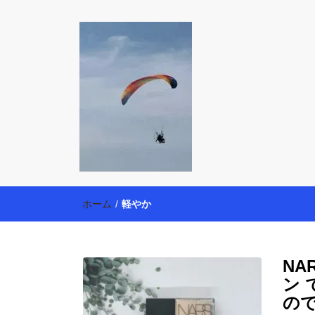
働く母の40代
【懸賞・モニター14年目】3人育児中のアラフォー
育・美容健康アイテム探索】も全力で楽しみます。
ホーム
/
軽やか
NA
ン
の