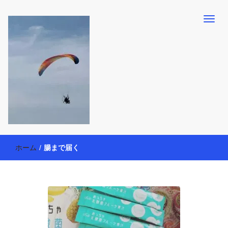
【懸賞・モニター14年目】3人育児中のアラフォー母が懸賞やモニタ
働く母の40代を楽しむ方法
ー活動を通して、豊かな生活を楽しんでいます。懸賞やモニター生
ホーム
/
腸まで届く
活だけでなく、大好きな【旅行・温泉・食育・美容健康アイテム探
索】も全力で楽しみます。