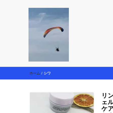
働く母の40代
【懸賞・モニター14年目】3人育児中のアラフォー
育・美容健康アイテム探索】も全力で楽しみます。
ホーム
/
シワ
リ
ェ
ケ