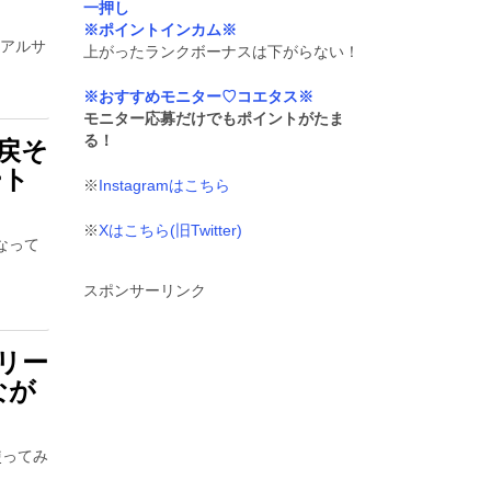
一押し
※ポイントインカム※
アルサ
上がったランクボーナスは下がらない！
※おすすめモニター♡コエタス※
モニター応募だけでもポイントがたま
る！
り戻そ
ート
※
Instagramはこちら
※
Xはこちら(旧Twitter)
くなって
スポンサーリンク
シリー
なが
使ってみ