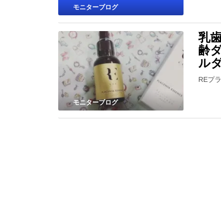
モニターブログ
乳
齢
ル
REプ
モニターブログ