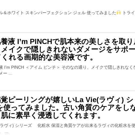
？
ル＆ホワイト スキンパーフェクション ジェル 使ってみました
トライ
養液 I’m PINCHで肌本来の美しさを取
！メイクで隠しきれないダメージをサポ
てくれる画期的な美容液です。
液 I’m PINCH ＜アイム ピンチ＞ そのなの通り、メイクで隠しきれな
メー …
覚ピーリングが嬉しいLa Vie(ラヴィ) 
 を使ってみました。古い角質のケアをし
、肌に素早く浸透してくれます。
Vie(ラヴィ) シリーズ 化粧水 保湿と角質ケアが出来るラヴィの化粧水を
。 …