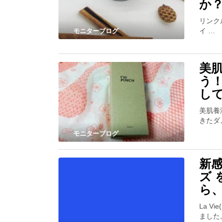
か
リンク
イ …
モニターブログ
美肌
う
し
美肌養
きたダ
モニターブログ
新感
ズ
ら
La 
ました