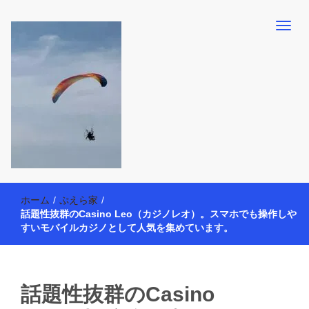
【懸賞・モニター14年目】3人育児中のアラフォー母が懸賞やモニタ
働く母の40代を楽しむ方法
ー活動を通して、豊かな生活を楽しんでいます。懸賞やモニター生
ホーム
/
ぷえら家
/
活だけでなく、大好きな【旅行・温泉・食育・美容健康アイテム探
話題性抜群のCasino Leo（カジノレオ）。スマホでも操作しや
索】も全力で楽しみます。
すいモバイルカジノとして人気を集めています。
話題性抜群のCasino