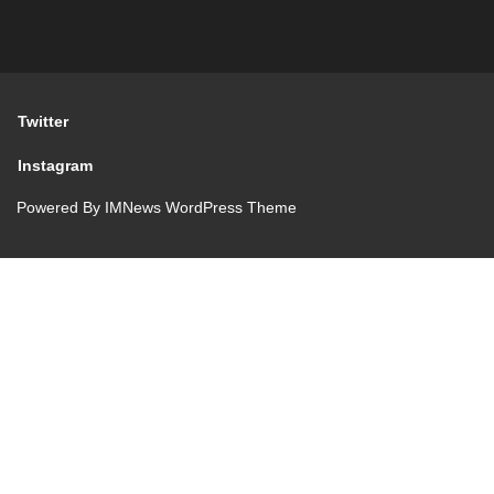
Twitter
Instagram
Powered By
IMNews WordPress Theme