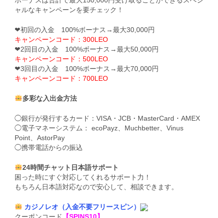
ボーナスは合計で最大150,000円受け取ることができるスペシ
ャルなキャンペーンを要チェック！
❤︎初回の入金 100%ボーナス→最大30,000円
キャンペーンコード：300LEO
❤︎2回目の入金 100%ボーナス→最大50,000円
キャンペーンコード：500LEO
❤︎3回目の入金 100%ボーナス→最大70,000円
キャンペーンコード：700LEO
多彩な入出金方法
◯銀行が発行するカード：VISA・JCB・MasterCard・AMEX
◯電子マネーシステム： ecoPayz、Muchbetter、Vinus
Point、AstorPay
◯携帯電話からの振込
24時間チャット日本語サポート
困った時にすぐ対応してくれるサポート力！
もちろん日本語対応なので安心して、相談できます。
カジノレオ（入金不要フリースピン）
クーポンコード
【SPINS10】