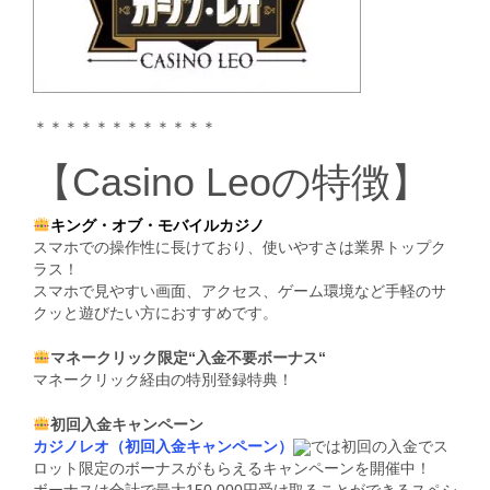
＊＊＊＊＊＊＊＊＊＊＊＊
【Casino Leoの特徴】
キング・オブ・モバイルカジノ
スマホでの操作性に長けており、使いやすさは業界トップク
ラス！
スマホで見やすい画面、アクセス、ゲーム環境など手軽のサ
クッと遊びたい方におすすめです。
マネークリック限定“入金不要ボーナス“
マネークリック経由の特別登録特典！
初回入金キャンペーン
カジノレオ（初回入金キャンペーン）
では初回の入金でス
ロット限定のボーナスがもらえるキャンペーンを開催中！