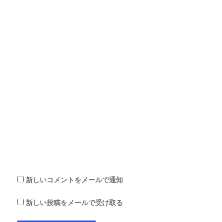
前
メ
ー
ル
ア
ド
レ
ス
サ
イ
ト
を
保
存
す
る
新しいコメントをメールで通知
新しい投稿をメールで受け取る