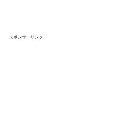
スポンサーリンク