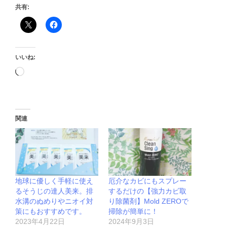
共有:
いいね:
関連
地球に優しく手軽に使え
厄介なカビにもスプレー
るそうじの達人美来。排
するだけの【強力カビ取
水溝のぬめりやニオイ対
り除菌剤】Mold ZEROで
策にもおすすめです。
掃除が簡単に！
2023年4月22日
2024年9月3日