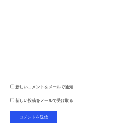
ル
ア
ド
レ
ス
サ
イ
ト
を
保
存
す
る
新しいコメントをメールで通知
新しい投稿をメールで受け取る