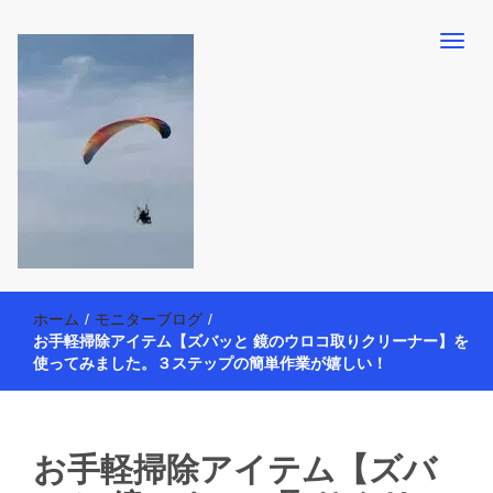
【懸賞・モニター14年目】3人育児中のアラフォー母が懸賞やモニタ
働く母の40代を楽しむ方法
ー活動を通して、豊かな生活を楽しんでいます。懸賞やモニター生
ホーム
/
モニターブログ
/
活だけでなく、大好きな【旅行・温泉・食育・美容健康アイテム探
お手軽掃除アイテム【ズバッと 鏡のウロコ取りクリーナー】を
索】も全力で楽しみます。
使ってみました。３ステップの簡単作業が嬉しい！
お手軽掃除アイテム【ズバ