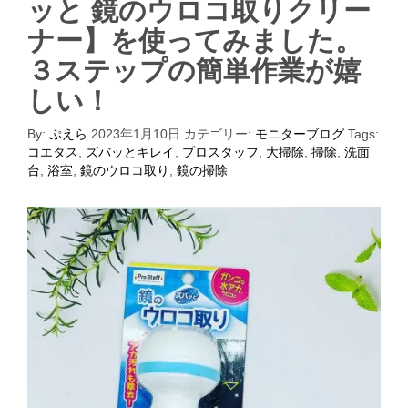
ッと 鏡のウロコ取りクリー
ナー】を使ってみました。
３ステップの簡単作業が嬉
しい！
By:
ぷえら
2023年1月10日
カテゴリー:
モニターブログ
Tags:
コエタス
,
ズバッとキレイ
,
プロスタッフ
,
大掃除
,
掃除
,
洗面
台
,
浴室
,
鏡のウロコ取り
,
鏡の掃除