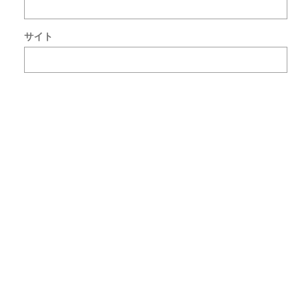
ン
ト
サイト
で
使
用
す
る
た
め
ブ
ラ
ウ
ザ
ー
に
自
分
の
名
前
メ
ー