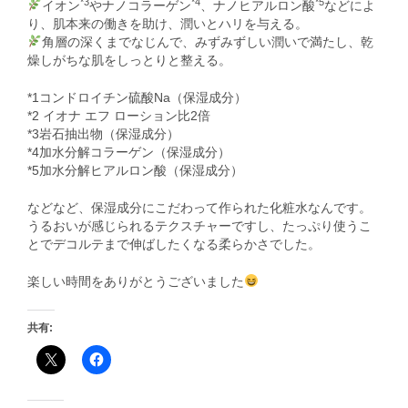
*3
*4
*5
イオン
やナノコラーゲン
、ナノヒアルロン酸
などによ
り、肌本来の働きを助け、潤いとハリを与える。
角層の深くまでなじんで、みずみずしい潤いで満たし、乾
燥しがちな肌をしっとりと整える。
*1コンドロイチン硫酸Na（保湿成分）
*2 イオナ エフ ローション比2倍
*3岩石抽出物（保湿成分）
*4加水分解コラーゲン（保湿成分）
*5加水分解ヒアルロン酸（保湿成分）
などなど、保湿成分にこだわって作られた化粧水なんです。
うるおいが感じられるテクスチャーですし、たっぷり使うこ
とでデコルテまで伸ばしたくなる柔らかさでした。
楽しい時間をありがとうございました
共有: