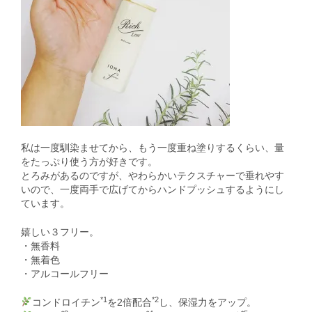
私は一度馴染ませてから、もう一度重ね塗りするくらい、量
をたっぷり使う方が好きです。
とろみがあるのですが、やわらかいテクスチャーで垂れやす
いので、一度両手で広げてからハンドプッシュするようにし
ています。
嬉しい３フリー。
・無香料
・無着色
・アルコールフリー
*1
*2
コンドロイチン
を2倍配合
し、保湿力をアップ。