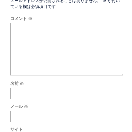
メールアドレスが公開されることはありません。
※
が付い
ている欄は必須項目です
コメント
※
名前
※
次
回
の
メール
※
コ
メ
ン
ト
サイト
で