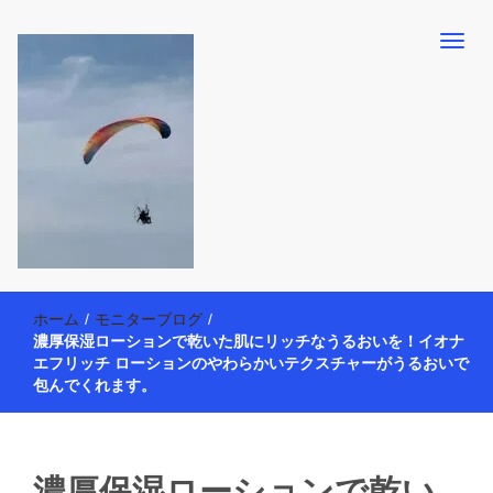
【懸賞・モニター14年目】3人育児中のアラフォー母が懸賞やモニタ
働く母の40代を楽しむ方法
ー活動を通して、豊かな生活を楽しんでいます。懸賞やモニター生
ホーム
/
モニターブログ
/
活だけでなく、大好きな【旅行・温泉・食育・美容健康アイテム探
濃厚保湿ローションで乾いた肌にリッチなうるおいを！イオナ
索】も全力で楽しみます。
エフリッチ ローションのやわらかいテクスチャーがうるおいで
包んでくれます。
濃厚保湿ローションで乾い