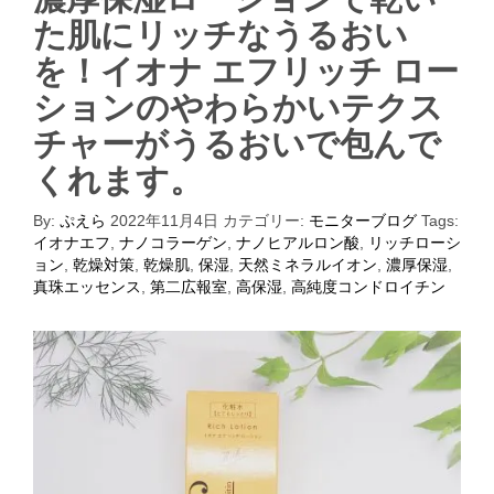
た肌にリッチなうるおい
を！イオナ エフリッチ ロー
ションのやわらかいテクス
チャーがうるおいで包んで
くれます。
By:
ぷえら
2022年11月4日
カテゴリー:
モニターブログ
Tags:
イオナエフ
,
ナノコラーゲン
,
ナノヒアルロン酸
,
リッチローシ
ョン
,
乾燥対策
,
乾燥肌
,
保湿
,
天然ミネラルイオン
,
濃厚保湿
,
真珠エッセンス
,
第二広報室
,
高保湿
,
高純度コンドロイチン