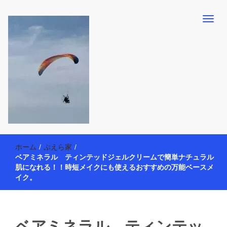
【懸賞・モニター14年目】3人育児中のアラフォー母が懸賞やモニタ
働く母の40代を楽しむ方法
ー活動を通して、豊かな生活を楽しんでいます。懸賞やモニター生
ホーム
/
ぷえら家
/
活だけでなく、大好きな【旅行・温泉・食育・美容健康アイテム探
ベアミネラル ティンテッドジェルクリームで簡単ナチュラル
索】も全力で楽しみます。
肌になれる！！時短メイクにも使えるおすすめの万能ベースメ
イク。
ベアミネラル ティンテッ