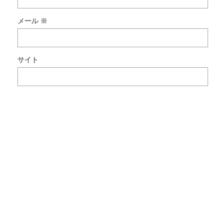
回
の
メール
※
コ
メ
ン
ト
サイト
で
使
用
す
る
た
め
ブ
ラ
ウ
ザ
ー
に
自
分
の
名