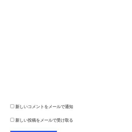
前
メ
ー
ル
ア
ド
レ
ス
サ
イ
ト
を
保
存
す
る
新しいコメントをメールで通知
新しい投稿をメールで受け取る