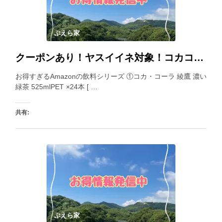
ぷえら家
クーポンあり！ヤスイイネ対象！コカコーラ様の綾鷹シリーズがお得すぎるAmazonのセール飲料
お得すぎるAmazonの飲料シリーズ ①コカ・コーラ 綾鷹 濃い
緑茶 525mlPET ×24本 [ …
共有:
いいね:
ぷえら家