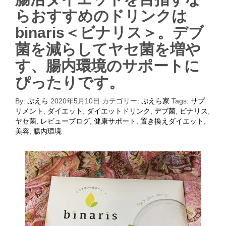
らおすすめのドリンクは
binaris＜ビナリス＞。デブ
菌を減らしてヤセ菌を増や
す、腸内環境のサポートに
ぴったりです。
By:
ぷえら
2020年5月10日
カテゴリー:
ぷえら家
Tags:
サプ
リメント
,
ダイエット
,
ダイエットドリンク
,
デブ菌
,
ビナリス
,
ヤセ菌
,
レビューブログ
,
健康サポート
,
置き換えダイエット
,
美容
,
腸内環境