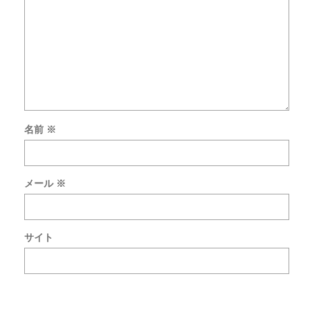
名前
※
次
回
の
メール
※
コ
メ
ン
ト
サイト
で
使
用
す
る
た