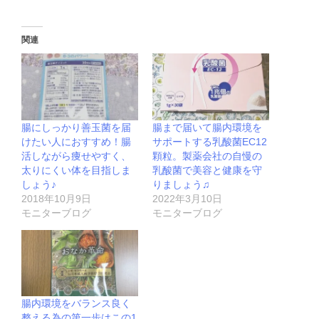
関連
腸にしっかり善玉菌を届
腸まで届いて腸内環境を
けたい人におすすめ！腸
サポートする乳酸菌EC12
活しながら痩せやすく、
顆粒。製薬会社の自慢の
太りにくい体を目指しま
乳酸菌で美容と健康を守
しょう♪
りましょう♫
2018年10月9日
2022年3月10日
モニターブログ
モニターブログ
腸内環境をバランス良く
整える為の第一歩はこの1