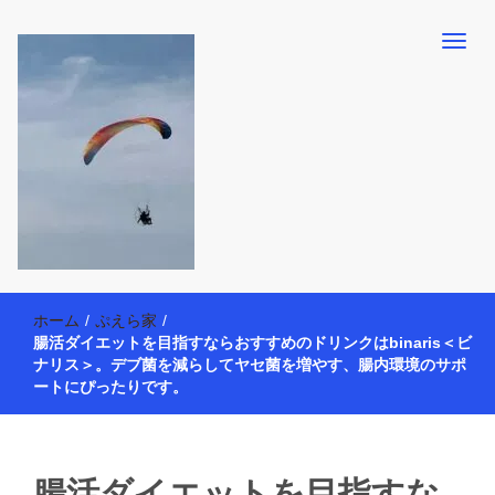
【懸賞・モニター14年目】3人育児中のアラフォー母が懸賞やモニタ
働く母の40代を楽しむ方法
ー活動を通して、豊かな生活を楽しんでいます。懸賞やモニター生
ホーム
/
ぷえら家
/
活だけでなく、大好きな【旅行・温泉・食育・美容健康アイテム探
腸活ダイエットを目指すならおすすめのドリンクはbinaris＜ビ
索】も全力で楽しみます。
ナリス＞。デブ菌を減らしてヤセ菌を増やす、腸内環境のサポ
ートにぴったりです。
腸活ダイエットを目指すな