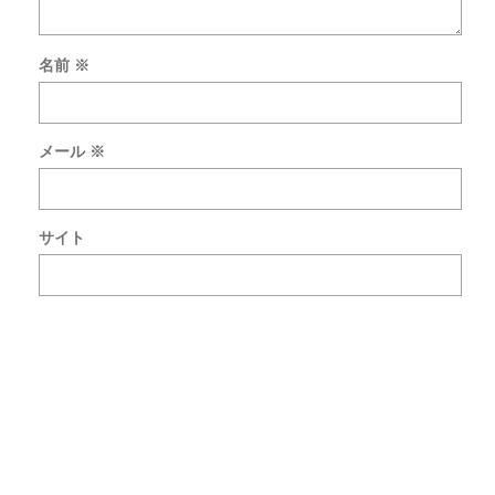
名前
※
次
回
の
メール
※
コ
メ
ン
ト
サイト
で
使
用
す
る
た
め
ブ
ラ
ウ
ザ
ー