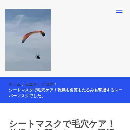
【懸賞・モニター14年目】3人育児中のアラフォー母が懸賞やモニタ
働く母の40代を楽しむ方法
ー活動を通して、豊かな生活を楽しんでいます。懸賞やモニター生
ホーム
/
モニターブログ
/
活だけでなく、大好きな【旅行・温泉・食育・美容健康アイテム探
シートマスクで毛穴ケア！乾燥も角質もたるみも撃退するスー
索】も全力で楽しみます。
パーマスクでした。
シートマスクで毛穴ケア！