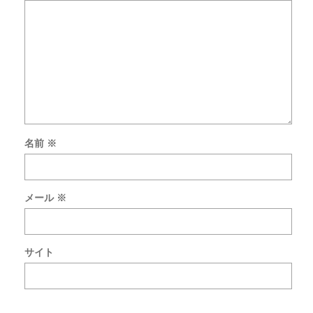
名前
※
次
回
の
メール
※
コ
メ
ン
ト
サイト
で
使
用
す
る