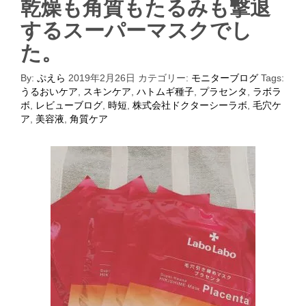
乾燥も角質もたるみも撃退
するスーパーマスクでし
た。
By:
ぷえら
2019年2月26日
カテゴリー:
モニターブログ
Tags:
うるおいケア
,
スキンケア
,
ハトムギ種子
,
プラセンタ
,
ラボラ
ボ
,
レビューブログ
,
時短
,
株式会社ドクターシーラボ
,
毛穴ケ
ア
,
美容液
,
角質ケア