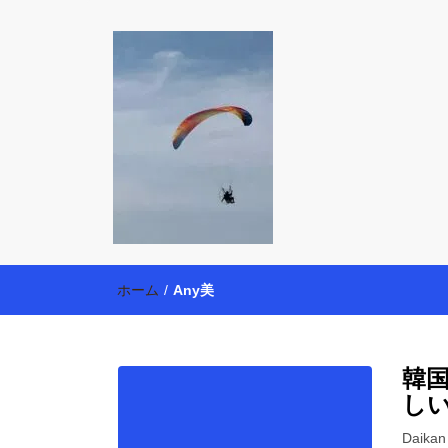
働く母の40代
【懸賞・モニター14年目】3人育児中のアラフォー
育・美容健康アイテム探索】も全力で楽しみます。
ホーム
/
Any美
韓
し
Daik