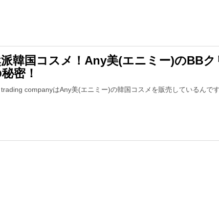
派韓国コスメ！Any美(エニミー)のBBク
の秘密！
an trading companyはAny美(エニミー)の韓国コスメを販売しているんで