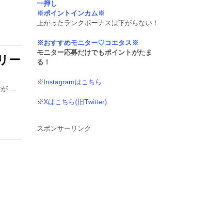
一押し
※ポイントインカム※
上がったランクボーナスは下がらない！
※おすすめモニター♡コエタス※
モニター応募だけでもポイントがたま
リー
る！
※
Instagramはこちら
すが …
※
Xはこちら(旧Twitter)
スポンサーリンク