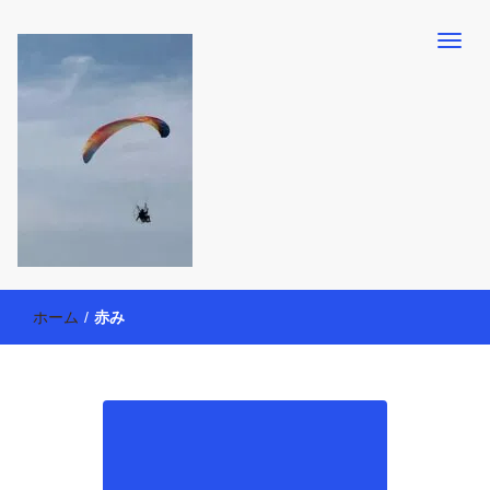
【懸賞・モニター14年目】3人育児中のアラフォー母が懸賞やモニタ
働く母の40代を楽しむ方法
ー活動を通して、豊かな生活を楽しんでいます。懸賞やモニター生
ホーム
/
赤み
活だけでなく、大好きな【旅行・温泉・食育・美容健康アイテム探
索】も全力で楽しみます。