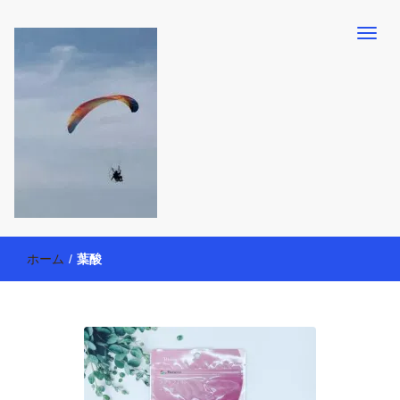
【懸賞・モニター14年目】3人育児中のアラフォー母が懸賞やモニタ
働く母の40代を楽しむ方法
ー活動を通して、豊かな生活を楽しんでいます。懸賞やモニター生
ホーム
/
葉酸
活だけでなく、大好きな【旅行・温泉・食育・美容健康アイテム探
索】も全力で楽しみます。