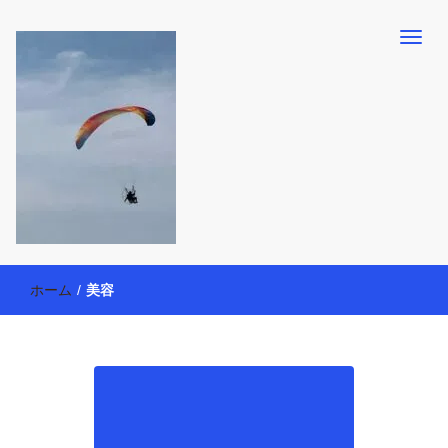
【懸賞・モニター14年目】3人育児中のアラフォー母が懸賞やモニタ
働く母の40代を楽しむ方法
ー活動を通して、豊かな生活を楽しんでいます。懸賞やモニター生
ホーム
/
美容
活だけでなく、大好きな【旅行・温泉・食育・美容健康アイテム探
索】も全力で楽しみます。