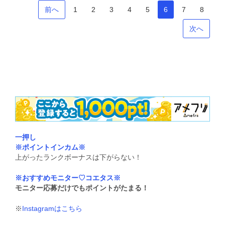
前へ
1
2
3
4
5
6
7
8
次へ
一押し
※ポイントインカム※
上がったランクボーナスは下がらない！
※おすすめモニター♡コエタス※
モニター応募だけでもポイントがたまる！
※
Instagramはこちら