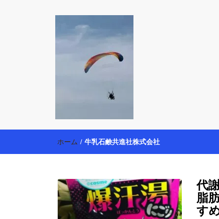
働く母の40代
【懸賞・モニター14年目】3人育児中のアラフォー
育・美容健康アイテム探索】も全力で楽しみます。
ホーム
/
牛乳石鹸共進社株式会社
代
脂
す