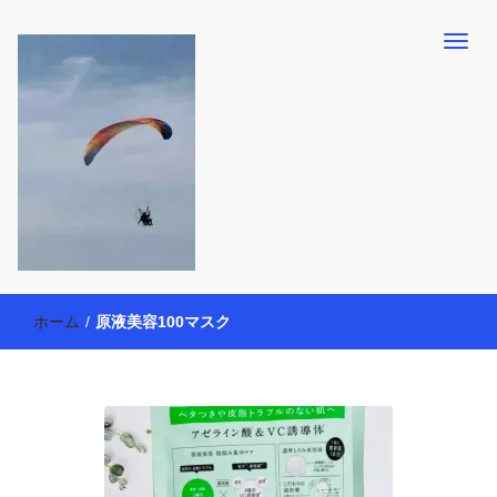
【懸賞・モニター14年目】3人育児中のアラフォー母が懸賞やモニタ
働く母の40代を楽しむ方法
ー活動を通して、豊かな生活を楽しんでいます。懸賞やモニター生
ホーム
/
原液美容100マスク
活だけでなく、大好きな【旅行・温泉・食育・美容健康アイテム探
索】も全力で楽しみます。