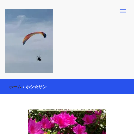
【懸賞・モニター14年目】3人育児中のアラフォー母が懸賞やモニタ
働く母の40代を楽しむ方法
ー活動を通して、豊かな生活を楽しんでいます。懸賞やモニター生
ホーム
/
ホシ☆サン
活だけでなく、大好きな【旅行・温泉・食育・美容健康アイテム探
索】も全力で楽しみます。