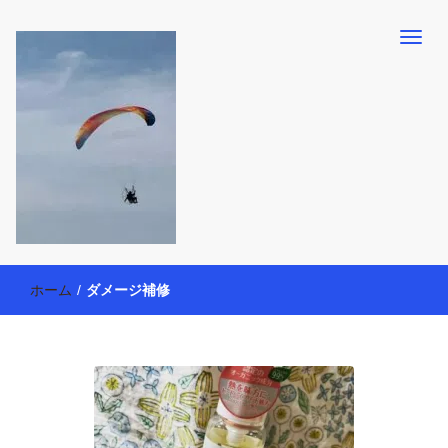
【懸賞・モニター14年目】3人育児中のアラフォー母が懸賞やモニタ
働く母の40代を楽しむ方法
ー活動を通して、豊かな生活を楽しんでいます。懸賞やモニター生
ホーム
/
ダメージ補修
活だけでなく、大好きな【旅行・温泉・食育・美容健康アイテム探
索】も全力で楽しみます。