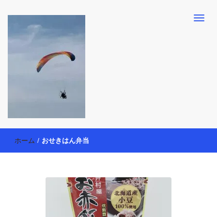
【懸賞・モニター14年目】3人育児中のアラフォー母が懸賞やモニタ
働く母の40代を楽しむ方法
ー活動を通して、豊かな生活を楽しんでいます。懸賞やモニター生
ホーム
/
おせきはん弁当
活だけでなく、大好きな【旅行・温泉・食育・美容健康アイテム探
索】も全力で楽しみます。