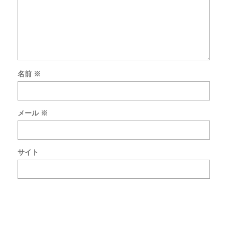
名前
※
次
回
の
メール
※
コ
メ
ン
ト
サイト
で
使
用
す
る
た
め
ブ