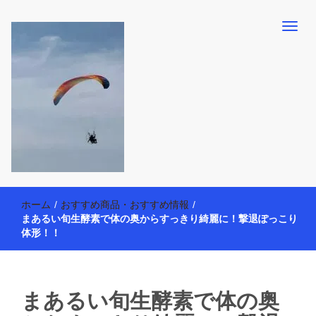
【懸賞・モニター14年目】3人育児中のアラフォー母が懸賞やモニタ
働く母の40代を楽しむ方法
ー活動を通して、豊かな生活を楽しんでいます。懸賞やモニター生
ホーム
/
おすすめ商品・おすすめ情報
/
活だけでなく、大好きな【旅行・温泉・食育・美容健康アイテム探
まあるい旬生酵素で体の奥からすっきり綺麗に！撃退ぽっこり
索】も全力で楽しみます。
体形！！
まあるい旬生酵素で体の奥