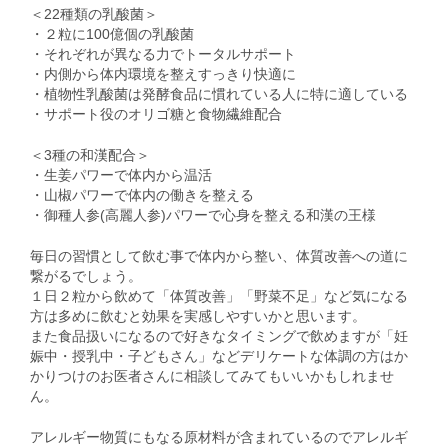
＜22種類の乳酸菌＞
・２粒に100億個の乳酸菌
・それぞれが異なる力でトータルサポート
・内側から体内環境を整えすっきり快適に
・植物性乳酸菌は発酵食品に慣れている人に特に適している
・サポート役のオリゴ糖と食物繊維配合
＜3種の和漢配合＞
・生姜パワーで体内から温活
・山椒パワーで体内の働きを整える
・御種人参(高麗人参)パワーで心身を整える和漢の王様
毎日の習慣として飲む事で体内から整い、体質改善への道に
繋がるでしょう。
１日２粒から飲めて「体質改善」「野菜不足」など気になる
方は多めに飲むと効果を実感しやすいかと思います。
また食品扱いになるので好きなタイミングで飲めますが「妊
娠中・授乳中・子どもさん」などデリケートな体調の方はか
かりつけのお医者さんに相談してみてもいいかもしれませ
ん。
アレルギー物質にもなる原材料が含まれているのでアレルギ