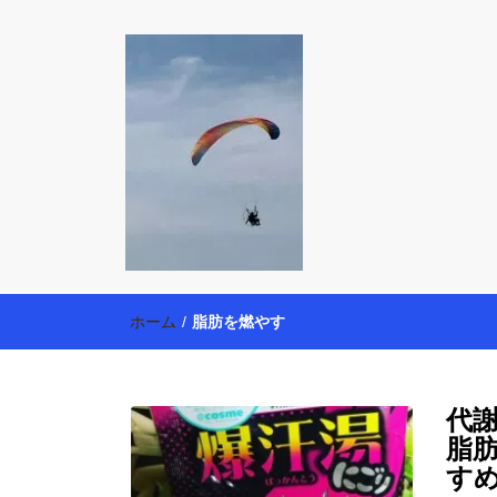
働く母の40代
【懸賞・モニター14年目】3人育児中のアラフォー
育・美容健康アイテム探索】も全力で楽しみます。
ホーム
/
脂肪を燃やす
代
脂
す