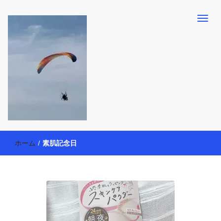
【懸賞・モニター14年目】3人育児中のアラフォー母が懸賞やモニタ
働く母の40代を楽しむ方法
ー活動を通して、豊かな生活を楽しんでいます。懸賞やモニター生
ホーム
/
素肌記念日
活だけでなく、大好きな【旅行・温泉・食育・美容健康アイテム探
索】も全力で楽しみます。