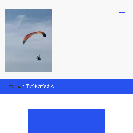
【懸賞・モニター14年目】3人育児中のアラフォー母が懸賞やモニタ
働く母の40代を楽しむ方法
ー活動を通して、豊かな生活を楽しんでいます。懸賞やモニター生
ホーム
/
子どもが使える
活だけでなく、大好きな【旅行・温泉・食育・美容健康アイテム探
索】も全力で楽しみます。