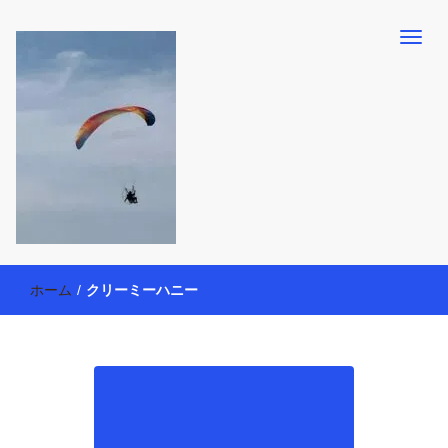
【懸賞・モニター14年目】3人育児中のアラフォー母が懸賞やモニタ
働く母の40代を楽しむ方法
ー活動を通して、豊かな生活を楽しんでいます。懸賞やモニター生
ホーム
/
クリーミーハニー
活だけでなく、大好きな【旅行・温泉・食育・美容健康アイテム探
索】も全力で楽しみます。