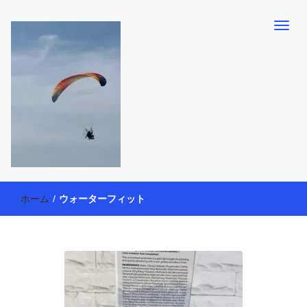
【懸賞・モニター14年目】3人育児中のアラフォー母が懸賞やモニタ
働く母の40代を楽しむ方法
ー活動を通して、豊かな生活を楽しんでいます。懸賞やモニター生
ホーム
/
ウォーターフィット
活だけでなく、大好きな【旅行・温泉・食育・美容健康アイテム探
索】も全力で楽しみます。