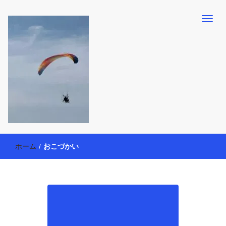
【懸賞・モニター14年目】3人育児中のアラフォー母が懸賞やモニタ
働く母の40代を楽しむ方法
ー活動を通して、豊かな生活を楽しんでいます。懸賞やモニター生
ホーム
/
おこづかい
活だけでなく、大好きな【旅行・温泉・食育・美容健康アイテム探
索】も全力で楽しみます。